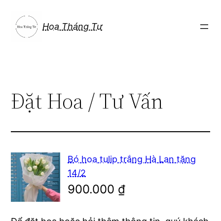
Chuyển
đến
Hoa Tháng Tư
phần
nội
dung
Đặt Hoa / Tư Vấn
Bó hoa tulip trắng Hà Lan tặng
14/2
900.000
₫