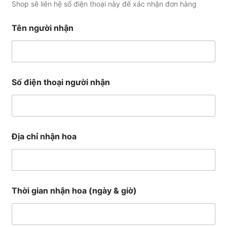
Shop sẽ liên hệ số điện thoại này để xác nhận đơn hàng
Tên người nhận
Số điện thoại người nhận
g
Địa chỉ nhận hoa
i
a
n
c
h
ỉ
Thời gian nhận hoa (ngày & giờ)
T
ê
n