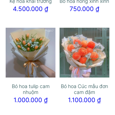
Kệ hoa khai trương
Bó hoa hồng xinh xinh
4.500.000
₫
750.000
₫
Bó hoa tulip cam
Bó hoa Cúc mẫu đơn
nhuộm
cam đậm
1.000.000
₫
1.100.000
₫