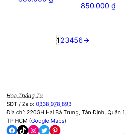
850.000
₫
1
2
3
4
5
6
→
Hoa Tháng Tư
SĐT / Zalo:
0338 978 893
Địa chỉ: 220GH Hai Bà Trưng, Tân Định, Quận 1,
TP HCM (
Google Maps
)
Facebook
TikTok
Instagram
Twitter
Pinterest