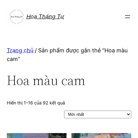
Chuyển
đến
Hoa Tháng Tư
phần
nội
dung
Trang chủ
/ Sản phẩm được gắn thẻ “Hoa màu
cam”
Hoa màu cam
Hiển thị 1–16 của 92 kết quả