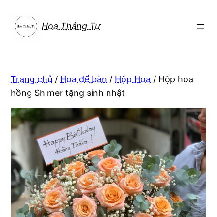
Chuyển
đến
Hoa Tháng Tư
phần
nội
dung
Trang chủ
/
Hoa để bàn
/
Hộp Hoa
/ Hộp hoa
hồng Shimer tặng sinh nhật