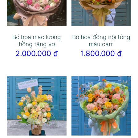
Bó hoa mao lương
Bó hoa đồng nội tông
hồng tặng vợ
màu cam
2.000.000
₫
1.800.000
₫