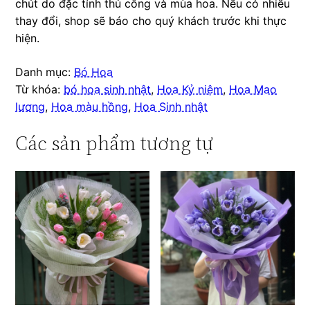
chút do đặc tính thủ công và mùa hoa. Nếu có nhiều
thay đổi, shop sẽ báo cho quý khách trước khi thực
hiện.
Danh mục:
Bó Hoa
Từ khóa:
bó hoa sinh nhật
,
Hoa Kỷ niệm
,
Hoa Mao
lương
,
Hoa màu hồng
,
Hoa Sinh nhật
Các sản phẩm tương tự