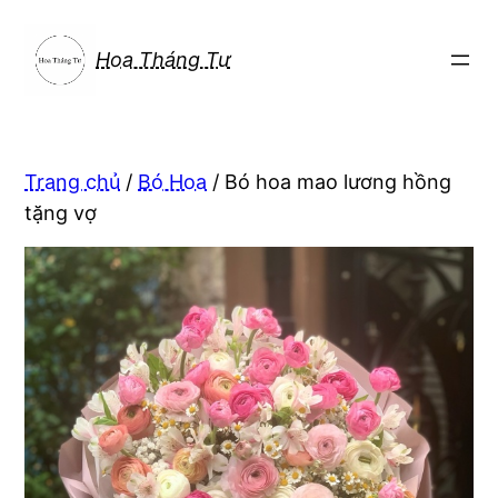
Chuyển
đến
Hoa Tháng Tư
phần
nội
dung
Trang chủ
/
Bó Hoa
/ Bó hoa mao lương hồng
tặng vợ