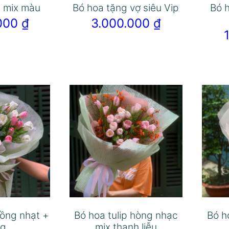
p mix màu
Bó hoa tặng vợ siêu Vip
Bó h
.000
₫
3.000.000
₫
hồng nhạt +
Bó hoa tulip hòng nhạc
Bó h
ng
mix thanh liễu