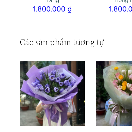
trắng
hồng 
1.800.000
₫
1.800
Các sản phẩm tương tự