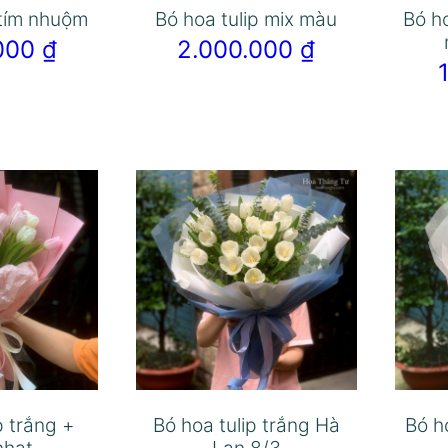
 tím nhuộm
Bó hoa tulip mix màu
Bó h
.000
₫
2.000.000
₫
p trắng +
Bó hoa tulip trắng Hà
Bó h