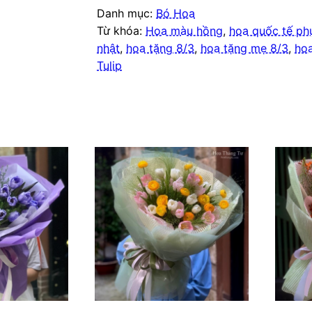
Danh mục:
Bó Hoa
Từ khóa:
Hoa màu hồng
,
hoa quốc tế ph
nhật
,
hoa tặng 8/3
,
hoa tặng mẹ 8/3
,
hoa
Tulip