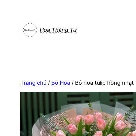
Chuyển
đến
phần
nội
Hoa Tháng Tư
dung
Trang chủ
/
Bó Hoa
/ Bó hoa tulip hồng nhạt