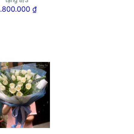
tặng 8/3
1.800.000
₫