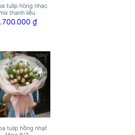
oa tulip hòng nhạc
mix thanh liễu
1.700.000
₫
oa tulip hồng nhạt