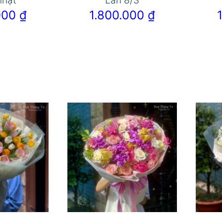
nhạt
Lan 8/3
.000
₫
1.800.000
₫