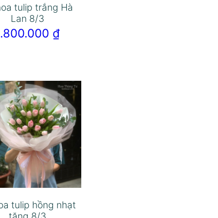
oa tulip trắng Hà
Lan 8/3
1.800.000
₫
oa tulip hồng nhạt
tặng 8/3