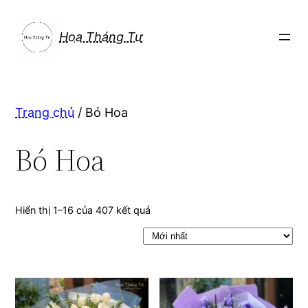
Chuyển
đến
Hoa Tháng Tư
phần
nội
dung
Trang chủ
/ Bó Hoa
Bó Hoa
Hiển thị 1–16 của 407 kết quả