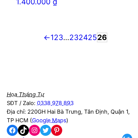
1.400.000
₫
←
1
2
3
…
23
24
25
26
Hoa Tháng Tư
SĐT / Zalo:
0338 978 893
Địa chỉ: 220GH Hai Bà Trưng, Tân Định, Quận 1,
TP HCM (
Google Maps
)
Facebook
TikTok
Instagram
Twitter
Pinterest