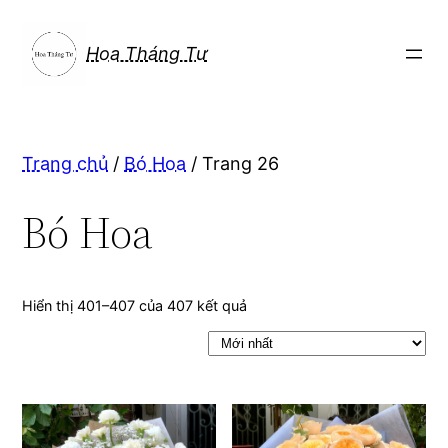
Chuyển
đến
Hoa Tháng Tư
phần
nội
dung
Trang chủ
/
Bó Hoa
/ Trang 26
Bó Hoa
Hiển thị 401–407 của 407 kết quả