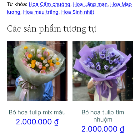
Từ khóa:
Hoa Cẩm chướng
,
Hoa Lãng mạn
,
Hoa Mao
lương
,
Hoa màu trắng
,
Hoa Sinh nhật
Các sản phẩm tương tự
Bó hoa tulip mix màu
Bó hoa tulip tím
nhuộm
2.000.000
₫
2.000.000
₫