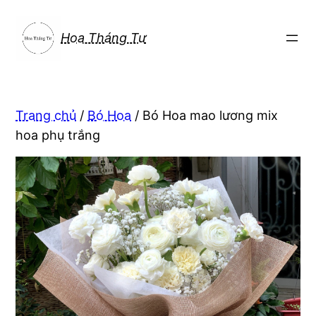
Chuyển
đến
Hoa Tháng Tư
phần
nội
dung
Trang chủ
/
Bó Hoa
/ Bó Hoa mao lương mix
hoa phụ trắng