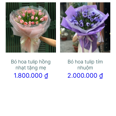
Bó hoa tulip hồng
Bó hoa tulip tím
nhạt tặng mẹ
nhuộm
1.800.000
₫
2.000.000
₫