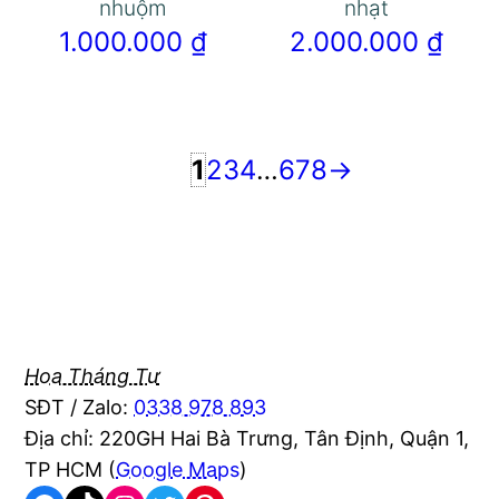
nhuộm
nhạt
1.000.000
₫
2.000.000
₫
1
2
3
4
…
6
7
8
→
Hoa Tháng Tư
SĐT / Zalo:
0338 978 893
Địa chỉ: 220GH Hai Bà Trưng, Tân Định, Quận 1,
TP HCM (
Google Maps
)