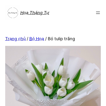
Chuyển
đến
Hoa Tháng Tư
phần
nội
dung
Trang chủ
/
Bó Hoa
/ Bó tulip trắng