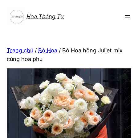
Chuyển
đến
Hoa Tháng Tư
phần
nội
dung
Trang chủ
/
Bó Hoa
/ Bó Hoa hồng Juliet mix
cùng hoa phụ