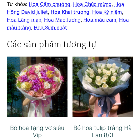
Từ khóa:
Hoa Cẩm chướng
,
Hoa Chúc mừng
,
Hoa
Hồng David juliet
,
Hoa Khai trương
,
Hoa Kỷ niệm
,
Hoa Lãng mạn
,
Hoa Mao lương
,
Hoa màu cam
,
Hoa
màu trắng
,
Hoa Sinh nhật
Các sản phẩm tương tự
Bó hoa tặng vợ siêu
Bó hoa tulip trắng Hà
Vip
Lan 8/3