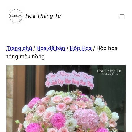
Chuyển
đến
Hoa Tháng Tư
phần
nội
dung
Trang chủ
/
Hoa để bàn
/
Hộp Hoa
/ Hộp hoa
tông màu hồng