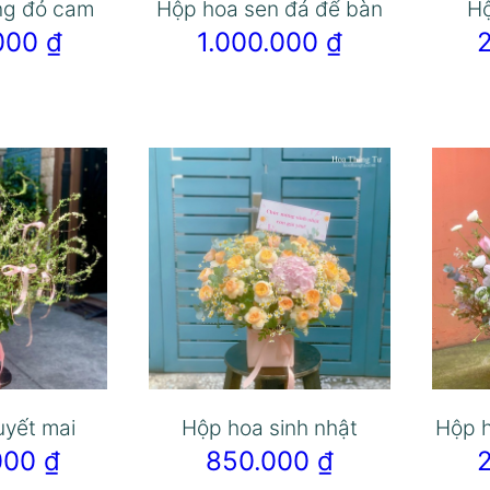
ng đỏ cam
Hộp hoa sen đá để bàn
Hộ
.000
₫
1.000.000
₫
uyết mai
Hộp hoa sinh nhật
Hộp h
.000
₫
850.000
₫