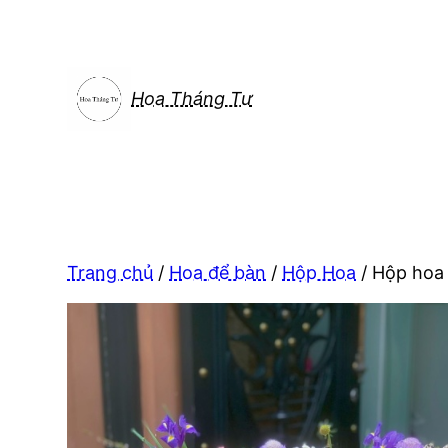
Chuyển
đến
phần
nội
Hoa Tháng Tư
dung
Trang chủ
/
Hoa để bàn
/
Hộp Hoa
/ Hộp hoa 