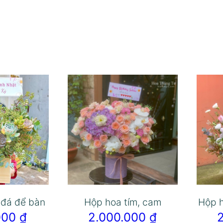
 đá để bàn
Hộp hoa tím, cam
Hộp h
.000
₫
2.000.000
₫