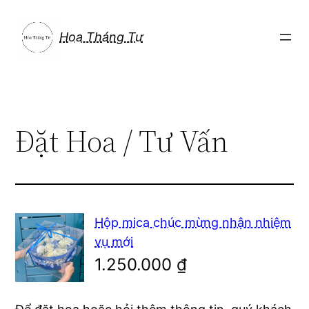
Chuyển
đến
Hoa Tháng Tư
phần
nội
dung
Đặt Hoa / Tư Vấn
Hộp mica chúc mừng nhận nhiệm
vụ mới
1.250.000
₫