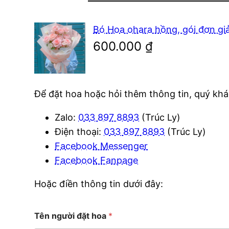
Bó Hoa ohara hồng, gói đơn gi
600.000
₫
Để đặt hoa hoặc hỏi thêm thông tin, quý khác
Zalo:
033 897 8893
(Trúc Ly)
Điện thoại:
033 897 8893
(Trúc Ly)
Facebook Messenger
Facebook Fanpage
Hoặc điền thông tin dưới đây:
c
Tên người đặt hoa
*
ó
)