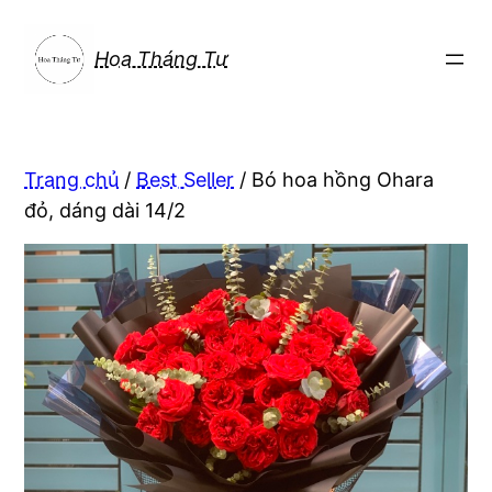
Chuyển
đến
Hoa Tháng Tư
phần
nội
dung
Trang chủ
/
Best Seller
/ Bó hoa hồng Ohara
đỏ, dáng dài 14/2