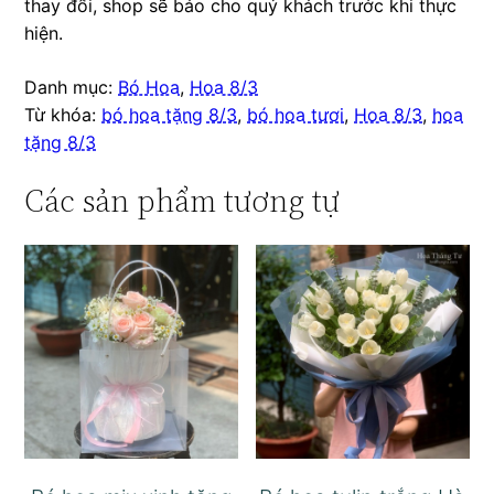
thay đổi, shop sẽ báo cho quý khách trước khi thực
hiện.
Danh mục:
Bó Hoa
,
Hoa 8/3
Từ khóa:
bó hoa tặng 8/3
,
bó hoa tươi
,
Hoa 8/3
,
hoa
tặng 8/3
Các sản phẩm tương tự