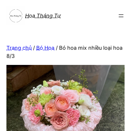
Chuyển
đến
Hoa Tháng Tư
phần
nội
dung
Trang chủ
/
Bó Hoa
/ Bó hoa mix nhiều loại hoa
8/3