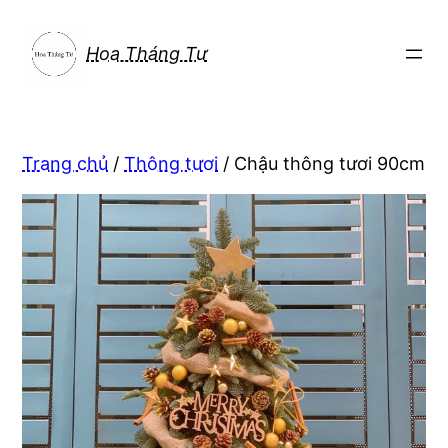
Chuyển
đến
Hoa Tháng Tư
phần
nội
dung
Trang chủ
/
Thông tươi
/ Chậu thông tươi 90cm