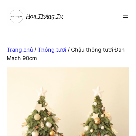
Chuyển
đến
Hoa Tháng Tư
phần
nội
dung
Trang chủ
/
Thông tươi
/ Chậu thông tươi Đan
Mạch 90cm