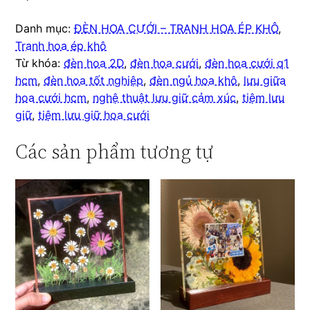
Danh mục:
ĐÈN HOA CƯỚI – TRANH HOA ÉP KHÔ
,
Tranh hoa ép khô
Từ khóa:
đèn hoa 2D
,
đèn hoa cưới
,
đèn hoa cưới q1
hcm
,
đèn hoa tốt nghiệp
,
đèn ngủ hoa khô
,
lưu giữa
hoa cưới hcm
,
nghệ thuật lưu giữ cảm xúc
,
tiệm lưu
giữ
,
tiệm lưu giữ hoa cưới
Các sản phẩm tương tự