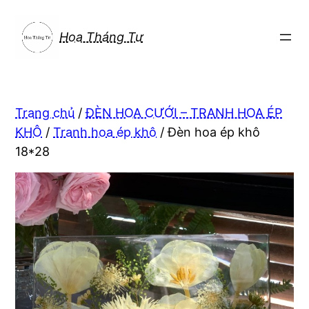
Chuyển
đến
Hoa Tháng Tư
phần
nội
dung
Trang chủ
/
ĐÈN HOA CƯỚI – TRANH HOA ÉP
KHÔ
/
Tranh hoa ép khô
/ Đèn hoa ép khô
18*28