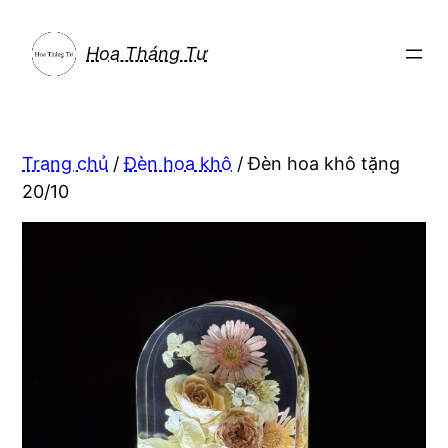
Chuyển
đến
Hoa Tháng Tư
phần
nội
dung
Trang chủ
/
Đèn hoa khô
/ Đèn hoa khô tặng
20/10