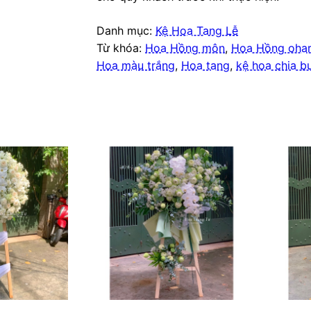
Danh mục:
Kệ Hoa Tang Lễ
Từ khóa:
Hoa Hồng môn
,
Hoa Hồng oha
Hoa màu trắng
,
Hoa tang
,
kệ hoa chia b