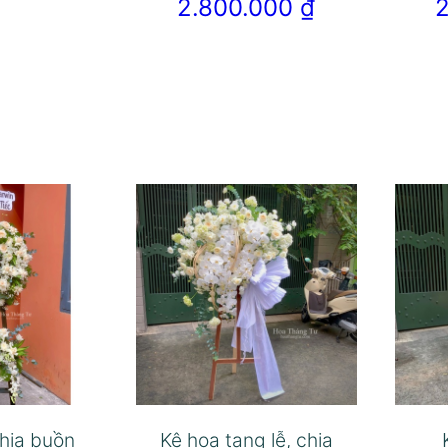
2.800.000
₫
hia buồn
Kệ hoa tang lễ, chia