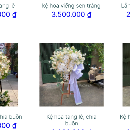
ang lễ
kệ hoa viếng sen trắng
Lẵn
.000
₫
3.500.000
₫
hia buồn
Kệ hoa tang lễ, chia
Kệ 
buồn
.000
₫