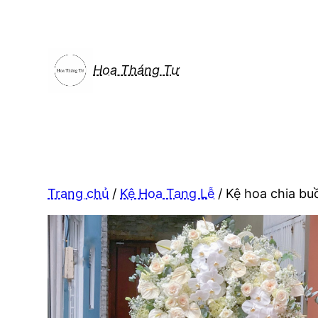
Chuyển
đến
phần
nội
Hoa Tháng Tư
dung
Trang chủ
/
Kệ Hoa Tang Lễ
/ Kệ hoa chia buồ