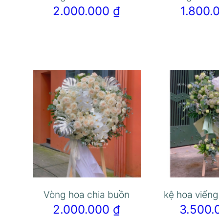
2.000.000
₫
1.800
Vòng hoa chia buồn
kệ hoa viếng
2.000.000
₫
3.500