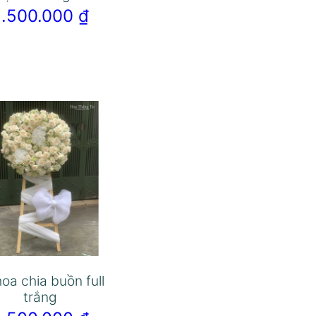
2.500.000
₫
hoa chia buồn full
trắng