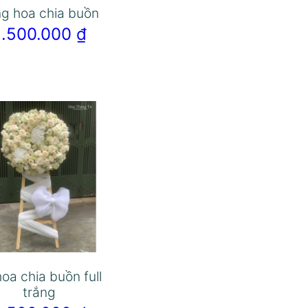
g hoa chia buồn
2.500.000
₫
hoa chia buồn full
trắng