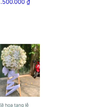
2.500.000
₫
Kệ hoa tang lễ