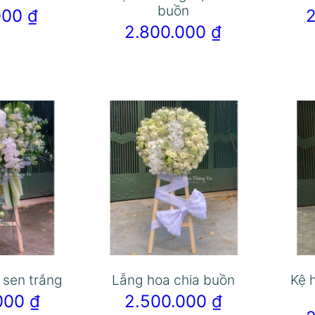
buồn
.000
₫
2.800.000
₫
 sen trắng
Lẵng hoa chia buồn
Kệ 
.000
₫
2.500.000
₫