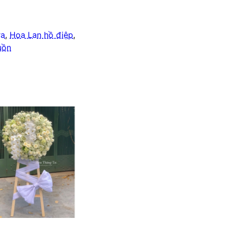
ra
,
Hoa Lan hồ điệp
,
uồn