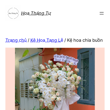
Chuyển
đến
Hoa Tháng Tư
phần
nội
dung
Trang chủ
/
Kệ Hoa Tang Lễ
/ Kệ hoa chia buồn