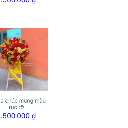
oa chúc mừng màu
rực rỡ
2.500.000
₫