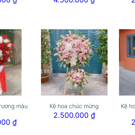
trương màu
Kệ hoa chúc mừng
Kệ h
2.500.000
₫
.000
₫