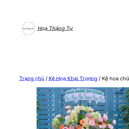
Chuyển
đến
phần
nội
Hoa Tháng Tư
dung
Trang chủ
/
Kệ Hoa Khai Trương
/ Kệ hoa ch