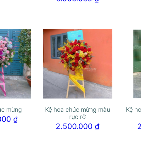
úc mừng
Kệ hoa chúc mừng màu
Kệ h
rực rỡ
.000
₫
2.500.000
₫