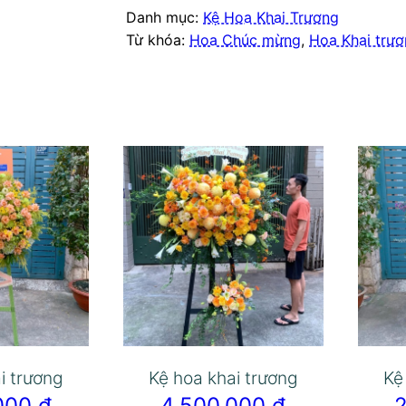
Danh mục:
Kệ Hoa Khai Trương
Từ khóa:
Hoa Chúc mừng
,
Hoa Khai trư
i trương
Kệ hoa khai trương
Kệ
.000
₫
4.500.000
₫