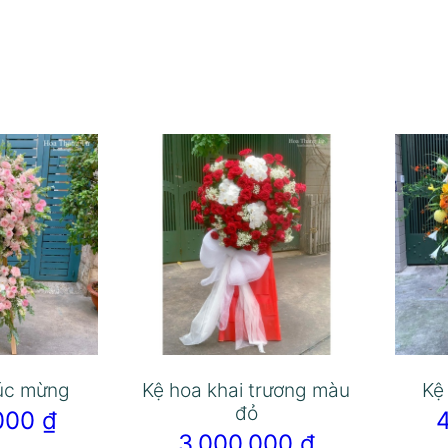
úc mừng
Kệ hoa khai trương màu
Kệ
đỏ
.000
₫
3.000.000
₫