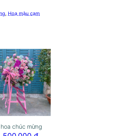
ơng
,
Hoa màu cam
 hoa chúc mừng
2.500.000
₫