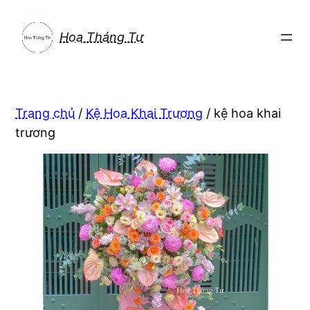
Chuyển
đến
Hoa Tháng Tư
phần
nội
dung
Trang chủ
/
Kệ Hoa Khai Trương
/ kệ hoa khai
trương