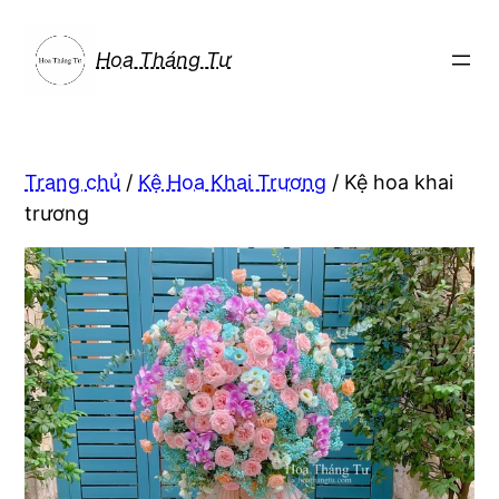
Chuyển
đến
Hoa Tháng Tư
phần
nội
dung
Trang chủ
/
Kệ Hoa Khai Trương
/ Kệ hoa khai
trương