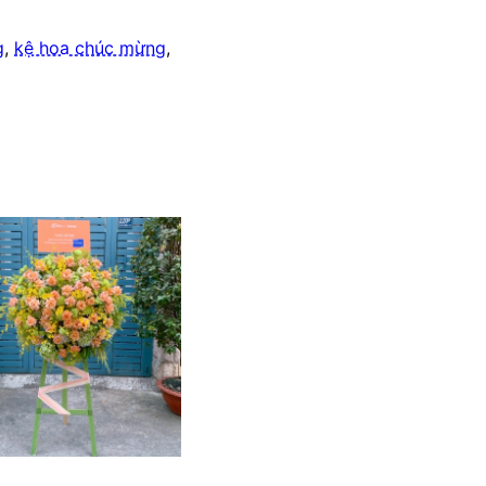
g
,
kệ hoa chúc mừng
,