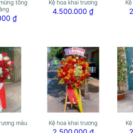
 mừng tông
Kệ hoa khai trương
Kệ
àng
4.500.000
₫
.000
₫
trương màu
Kệ hoa khai trương
Kệ
2.500.000
₫