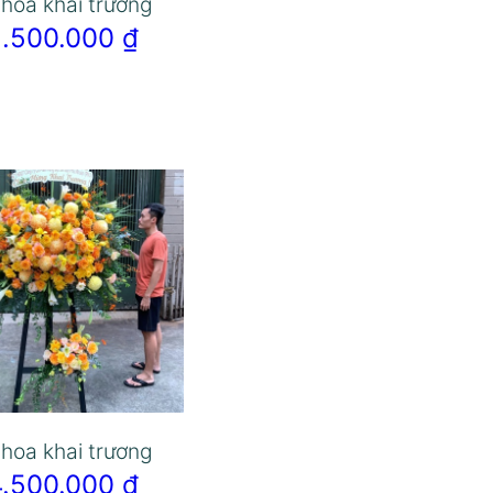
 hoa khai trương
2.500.000
₫
 hoa khai trương
4.500.000
₫