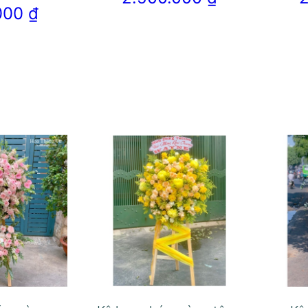
.000
₫