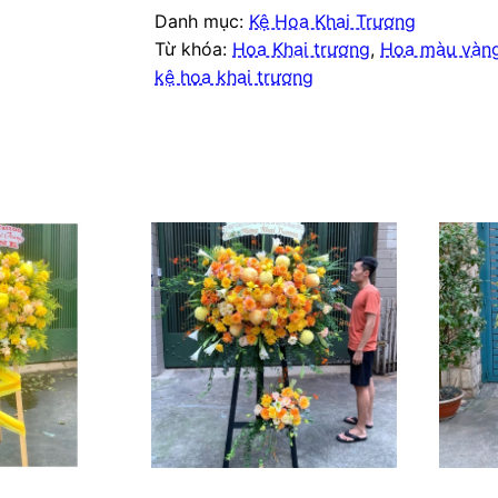
Danh mục:
Kệ Hoa Khai Trương
Từ khóa:
Hoa Khai trương
,
Hoa màu vàn
kệ hoa khai trương