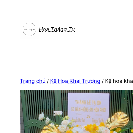
Chuyển
đến
phần
nội
Hoa Tháng Tư
dung
Trang chủ
/
Kệ Hoa Khai Trương
/ Kệ hoa kha