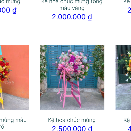
úc mừng
Kệ hoa chúc mừng tông
Kệ
màu vàng
.000
₫
2.000.000
₫
 mừng màu
Kệ hoa chúc mừng
Kệ
rỡ
2.500.000
₫