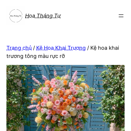
Chuyển
đến
Hoa Tháng Tư
phần
nội
dung
Trang chủ
/
Kệ Hoa Khai Trương
/ Kệ hoa khai
trương tông màu rực rỡ