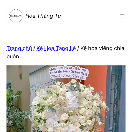
Chuyển
đến
Hoa Tháng Tư
phần
nội
dung
Trang chủ
/
Kệ Hoa Tang Lễ
/ Kệ hoa viếng chia
buồn