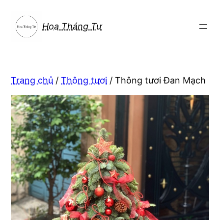
Chuyển
đến
Hoa Tháng Tư
phần
nội
dung
Trang chủ
/
Thông tươi
/ Thông tươi Đan Mạch