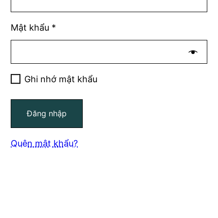
Mật khẩu
*
Ghi nhớ mật khẩu
Đăng nhập
Quên mật khẩu?