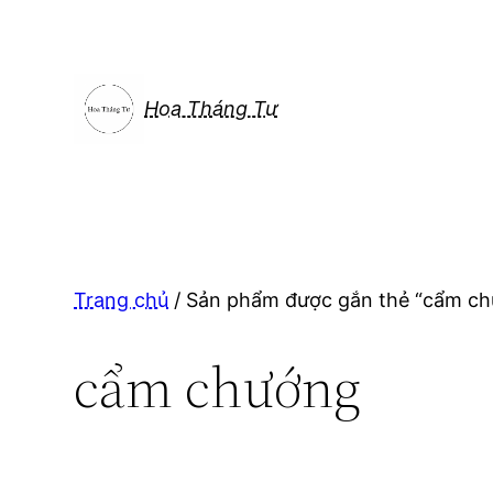
Chuyển
đến
phần
nội
Hoa Tháng Tư
dung
Trang chủ
/ Sản phẩm được gắn thẻ “cẩm c
cẩm chướng