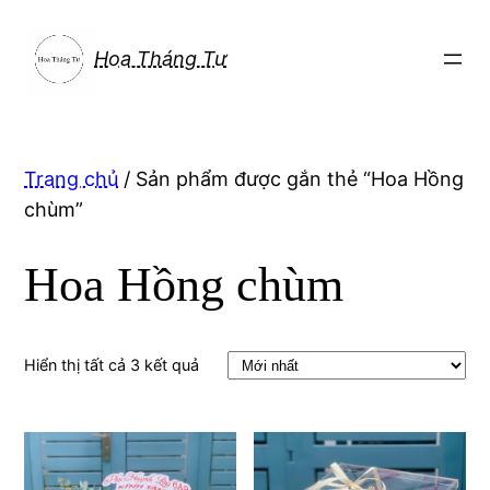
Chuyển
đến
Hoa Tháng Tư
phần
nội
dung
Trang chủ
/ Sản phẩm được gắn thẻ “Hoa Hồng
chùm”
Hoa Hồng chùm
Hiển thị tất cả 3 kết quả