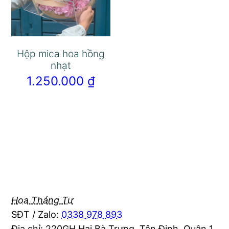
Hộp mica hoa hồng
nhạt
1.250.000
₫
Hoa Tháng Tư
SĐT / Zalo:
0338 978 893
Địa chỉ: 220GH Hai Bà Trưng, Tân Định, Quận 1,