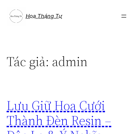
Chuyển
đến
Hoa Tháng Tư
phần
nội
dung
Tác giả:
admin
Lưu Giữ Hoa Cưới
Thành Đèn Resin –