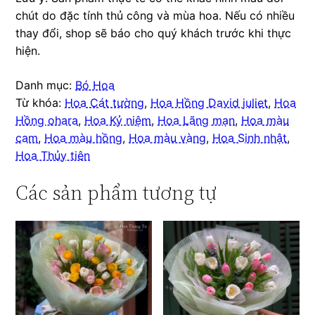
chút do đặc tính thủ công và mùa hoa. Nếu có nhiều
thay đổi, shop sẽ báo cho quý khách trước khi thực
hiện.
Danh mục:
Bó Hoa
Từ khóa:
Hoa Cát tường
,
Hoa Hồng David juliet
,
Hoa
Hồng ohara
,
Hoa Kỷ niệm
,
Hoa Lãng mạn
,
Hoa màu
cam
,
Hoa màu hồng
,
Hoa màu vàng
,
Hoa Sinh nhật
,
Hoa Thủy tiên
Các sản phẩm tương tự