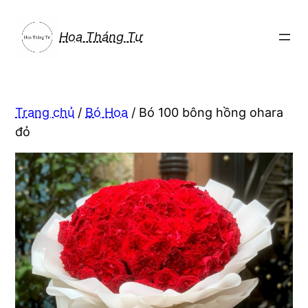
Chuyển
đến
Hoa Tháng Tư
phần
nội
dung
Trang chủ
/
Bó Hoa
/ Bó 100 bông hồng ohara
đỏ