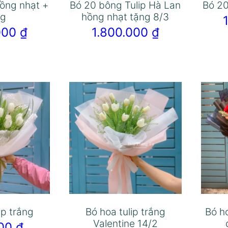
hồng nhạt +
Bó 20 bông Tulip Hà Lan
Bó 20
ng
hồng nhạt tặng 8/3
.000
₫
1.800.000
₫
ip trắng
Bó hoa tulip trắng
Bó h
Valentine 14/2
000
₫