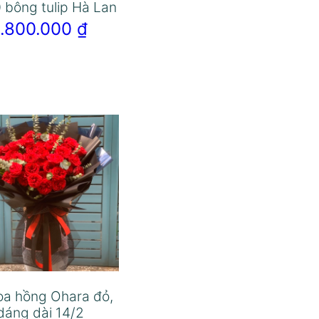
 bông tulip Hà Lan
1.800.000
₫
oa hồng Ohara đỏ,
dáng dài 14/2