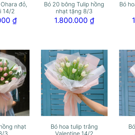
 Ohara đỏ,
Bó 20 bông Tulip hồng
Bó ho
i 14/2
nhạt tặng 8/3
.000
₫
1.800.000
₫
 hồng nhạt
Bó hoa tulip trắng
Bó
8/3
Valentine 14/2