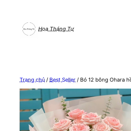
Chuyển
đến
phần
nội
Hoa Tháng Tư
dung
Trang chủ
/
Best Seller
/ Bó 12 bông Ohara h