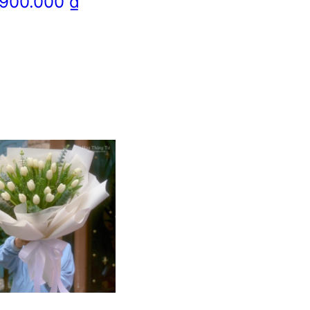
900.000
₫