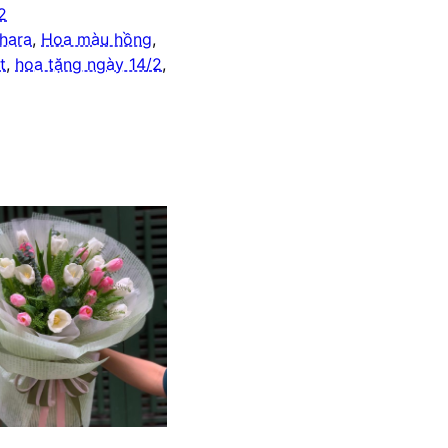
2
hara
,
Hoa màu hồng
,
t
,
hoa tặng ngày 14/2
,