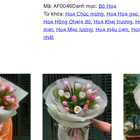
Mã:
AF0046
Danh mục:
Bó Hoa
Từ khóa:
Hoa Chúc mừng
,
Hoa Hoa gạo
Hoa Hồng Ohara đỏ
,
Hoa Khai trương
,
H
mạn
,
Hoa Mao lương
,
Hoa màu cam
,
Ho
nhật