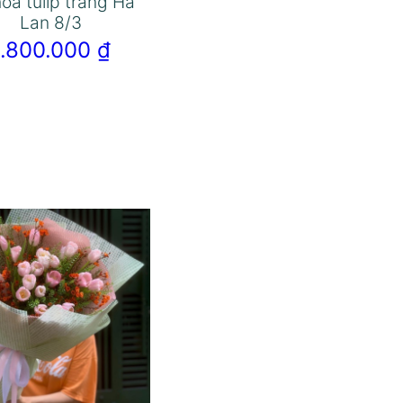
oa tulip trắng Hà
Lan 8/3
1.800.000
₫