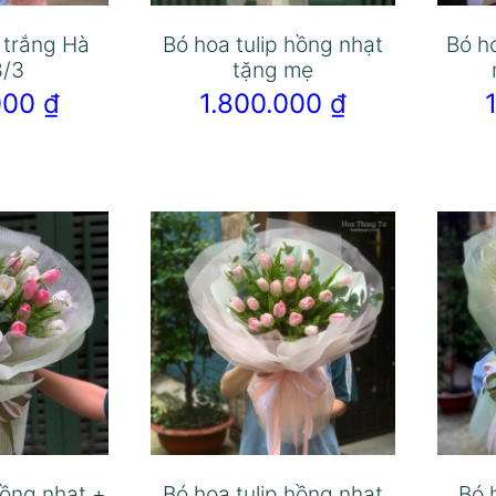
p trắng Hà
Bó hoa tulip hồng nhạt
Bó h
8/3
tặng mẹ
.000
₫
1.800.000
₫
hồng nhạt +
Bó hoa tulip hồng nhạt
Bó 