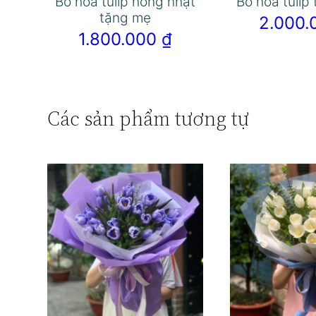
Bó hoa tulip hồng nhạt
Bó hoa tulip
tặng mẹ
2.000
1.800.000
₫
Các sản phẩm tương tự