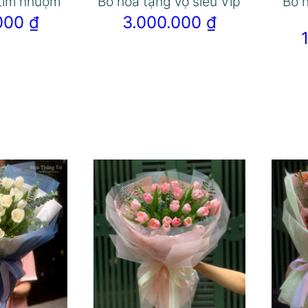
 tím nhuộm
Bó hoa tặng vợ siêu Vip
Bó h
.000
₫
3.000.000
₫