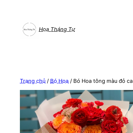
Chuyển
đến
phần
nội
Hoa Tháng Tư
dung
Trang chủ
/
Bó Hoa
/ Bó Hoa tông màu đỏ c