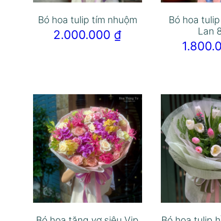
Bó hoa tulip tím nhuộm
Bó hoa tuli
Lan 
2.000.000
₫
1.800
Bó hoa tặng vợ siêu Vip
Bó hoa tulip 