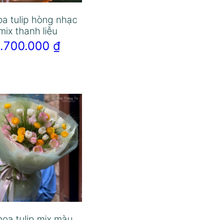
oa tulip hòng nhạc
mix thanh liễu
1.700.000
₫
hoa tulip mix màu