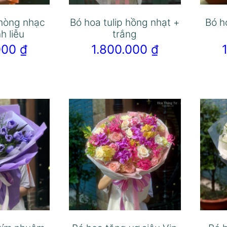
 hòng nhạc
Bó hoa tulip hồng nhạt +
Bó h
h liễu
trắng
.000
₫
1.800.000
₫