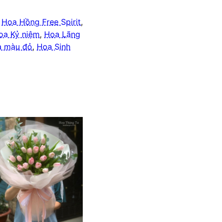
,
Hoa Hồng Free Spirit
,
oa Kỷ niệm
,
Hoa Lãng
a màu đỏ
,
Hoa Sinh