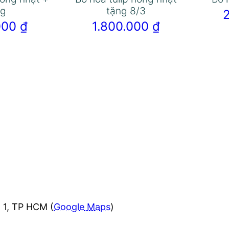
ng
tặng 8/3
.000
₫
1.800.000
₫
 1, TP HCM (
Google Maps
)