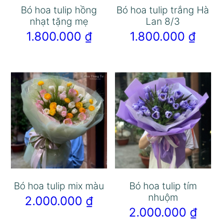
Bó hoa tulip hồng
Bó hoa tulip trắng Hà
nhạt tặng mẹ
Lan 8/3
1.800.000
₫
1.800.000
₫
Bó hoa tulip mix màu
Bó hoa tulip tím
nhuộm
2.000.000
₫
2.000.000
₫