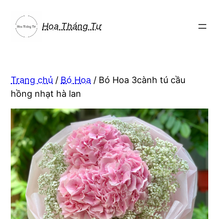
Chuyển
đến
Hoa Tháng Tư
phần
nội
dung
Trang chủ
/
Bó Hoa
/ Bó Hoa 3cành tú cầu
hồng nhạt hà lan