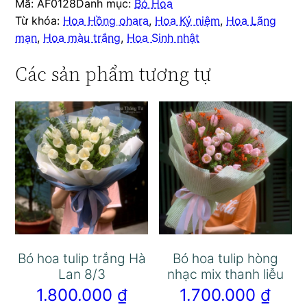
Mã:
AF0128
Danh mục:
Bó Hoa
Từ khóa:
Hoa Hồng ohara
,
Hoa Kỷ niệm
,
Hoa Lãng
mạn
,
Hoa màu trắng
,
Hoa Sinh nhật
Các sản phẩm tương tự
Bó hoa tulip trắng Hà
Bó hoa tulip hòng
Lan 8/3
nhạc mix thanh liễu
1.800.000
₫
1.700.000
₫