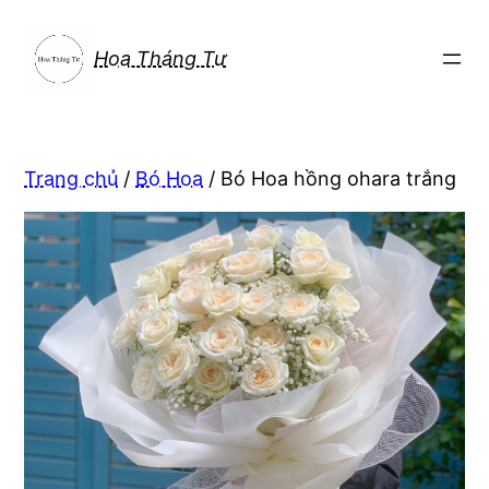
Chuyển
đến
Hoa Tháng Tư
phần
nội
dung
Trang chủ
/
Bó Hoa
/ Bó Hoa hồng ohara trắng