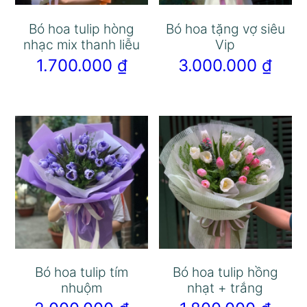
Bó hoa tulip hòng
Bó hoa tặng vợ siêu
nhạc mix thanh liễu
Vip
1.700.000
₫
3.000.000
₫
Bó hoa tulip tím
Bó hoa tulip hồng
nhuộm
nhạt + trắng