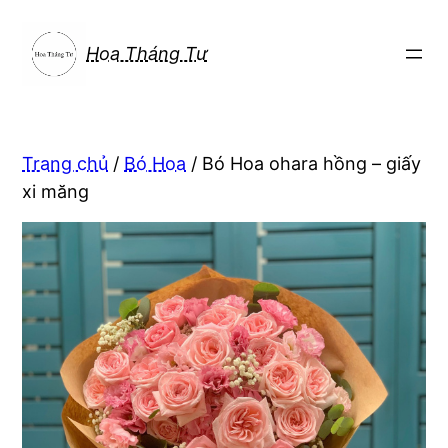
Chuyển
đến
Hoa Tháng Tư
phần
nội
dung
Trang chủ
/
Bó Hoa
/ Bó Hoa ohara hồng – giấy
xi măng