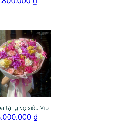
1.800.000
₫
a tặng vợ siêu Vip
3.000.000
₫