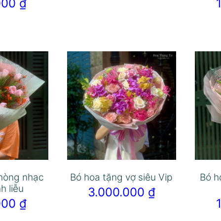
.000
₫
 hòng nhạc
Bó hoa tặng vợ siêu Vip
Bó h
h liễu
3.000.000
₫
.000
₫