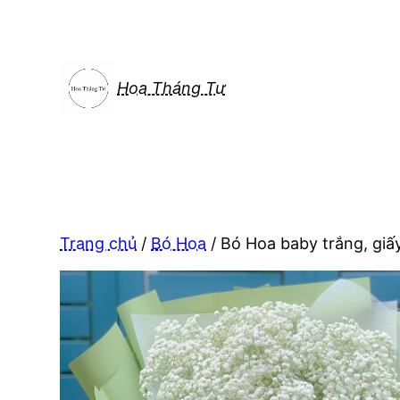
Chuyển
đến
phần
nội
Hoa Tháng Tư
dung
Trang chủ
/
Bó Hoa
/ Bó Hoa baby trắng, giấ