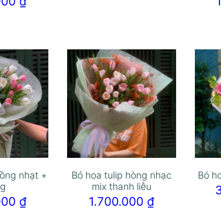
.000
₫
hồng nhạt +
Bó hoa tulip hòng nhạc
Bó ho
ng
mix thanh liễu
.000
₫
1.700.000
₫