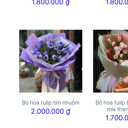
1.800.000
₫
1.800
Bó hoa tulip tím nhuộm
Bó hoa tulip
mix than
2.000.000
₫
1.700