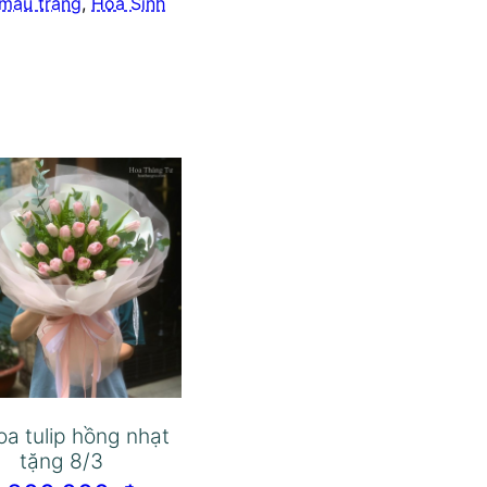
màu trắng
,
Hoa Sinh
oa tulip hồng nhạt
tặng 8/3