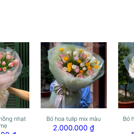
 hồng nhạt
Bó hoa tulip mix màu
Bó h
 mẹ
2.000.000
₫