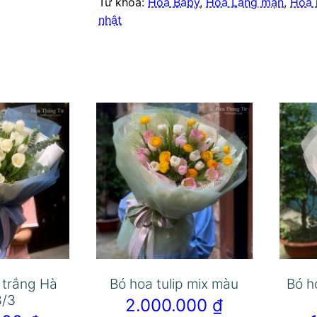
Từ khóa:
Hoa Baby
,
Hoa Lãng mạn
,
Hoa 
nhật
p trắng Hà
Bó hoa tulip mix màu
Bó h
8/3
2.000.000
₫