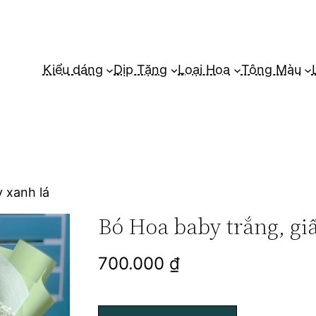
Kiểu dáng
Dịp Tặng
Loại Hoa
Tông Màu
y xanh lá
Bó Hoa baby trắng, gi
700.000
₫