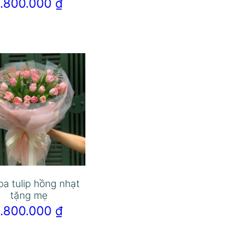
1.800.000
₫
oa tulip hồng nhạt
tặng mẹ
1.800.000
₫