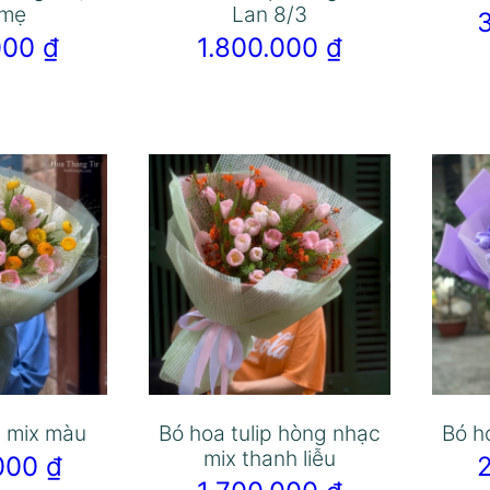
 mẹ
Lan 8/3
.000
₫
1.800.000
₫
p mix màu
Bó hoa tulip hòng nhạc
Bó h
mix thanh liễu
.000
₫