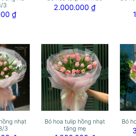
8/3
2.000.000
₫
.000
₫
 hồng nhạt
Bó hoa tulip hồng nhạt
Bó ho
8/3
tặng mẹ