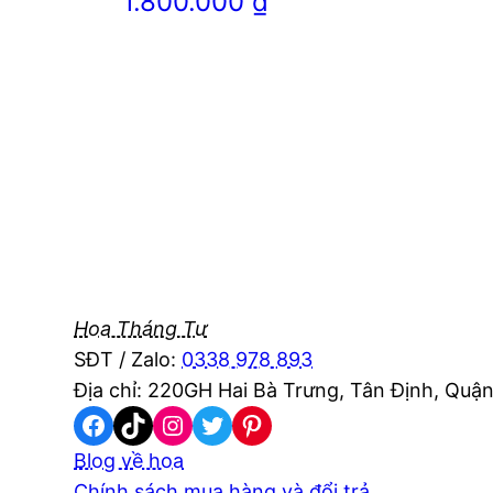
1.800.000
₫
Hoa Tháng Tư
SĐT / Zalo:
0338 978 893
Địa chỉ: 220GH Hai Bà Trưng, Tân Định, Quận
Facebook
TikTok
Instagram
Twitter
Pinterest
Blog về hoa
Chính sách mua hàng và đổi trả