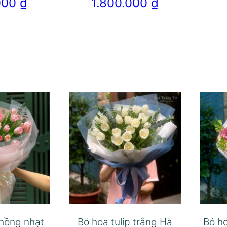
.000
₫
1.800.000
₫
 hồng nhạt
Bó hoa tulip trắng Hà
Bó ho