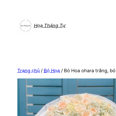
Chuyển
đến
phần
nội
Hoa Tháng Tư
dung
Trang chủ
/
Bó Hoa
/ Bó Hoa ohara trắng, bó