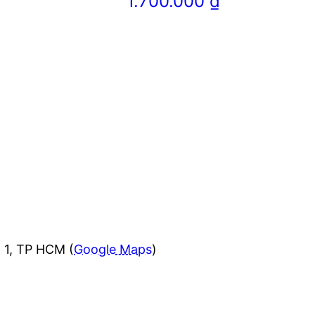
1.700.000
₫
 1, TP HCM (
Google Maps
)