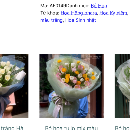
Mã:
AF0149
Danh mục:
Bó Hoa
Từ khóa:
Hoa Hồng ohara
,
Hoa Kỷ niệm
,
màu trắng
,
Hoa Sinh nhật
p trắng Hà
Bó hoa tulip mix màu
Bó ho