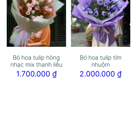
Bó hoa tulip hòng
Bó hoa tulip tím
nhạc mix thanh liễu
nhuộm
1.700.000
₫
2.000.000
₫