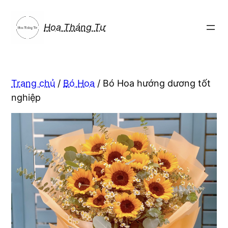
Chuyển
đến
Hoa Tháng Tư
phần
nội
dung
Trang chủ
/
Bó Hoa
/ Bó Hoa hướng dương tốt
nghiệp