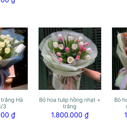
p trắng Hà
Bó hoa tulip hồng nhạt +
Bó h
8/3
trắng
.000
₫
1.800.000
₫