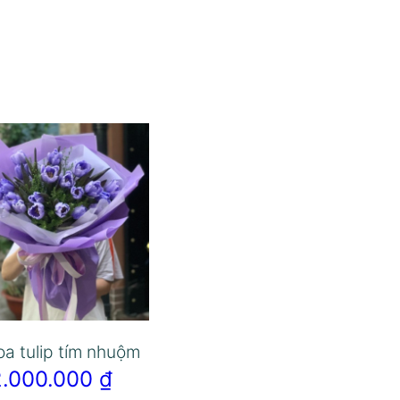
oa tulip tím nhuộm
2.000.000
₫