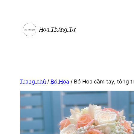
Chuyển
đến
phần
nội
Hoa Tháng Tư
dung
Trang chủ
/
Bó Hoa
/ Bó Hoa cầm tay, tông t