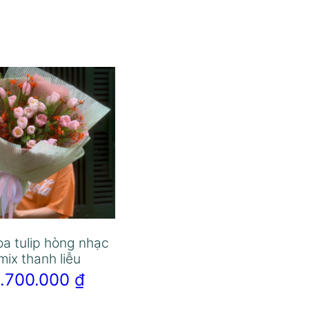
oa tulip hòng nhạc
mix thanh liễu
1.700.000
₫