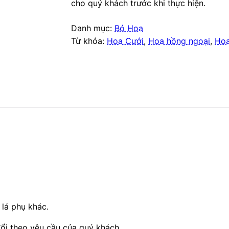
cho quý khách trước khi thực hiện.
Danh mục:
Bó Hoa
Từ khóa:
Hoa Cưới
,
Hoa hồng ngoại
,
Ho
 lá phụ khác.
ổi theo yêu cầu của quý khách.