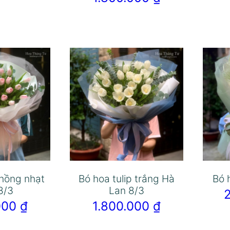
 hồng nhạt
Bó hoa tulip trắng Hà
Bó 
8/3
Lan 8/3
.000
₫
1.800.000
₫