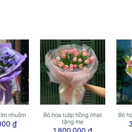
 tím nhuộm
Bó hoa tulip hồng nhạt
Bó ho
tặng mẹ
.000
₫
1.800.000
₫