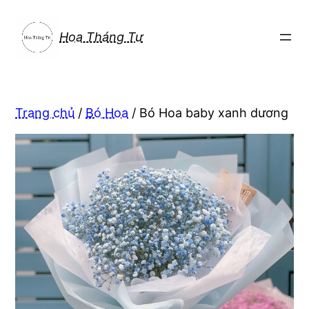
Chuyển
đến
Hoa Tháng Tư
phần
nội
dung
Trang chủ
/
Bó Hoa
/ Bó Hoa baby xanh dương