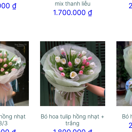
mix thanh liễu
.000
₫
1.700.000
₫
 hồng nhạt
Bó hoa tulip hồng nhạt +
Bó 
8/3
trắng