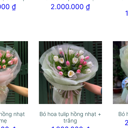
.000
₫
2.000.000
₫
 hồng nhạt
Bó hoa tulip hồng nhạt +
Bó 
 mẹ
trắng