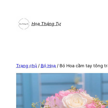
Chuyển
đến
phần
nội
Hoa Tháng Tư
dung
Trang chủ
/
Bó Hoa
/ Bó Hoa cầm tay tông t