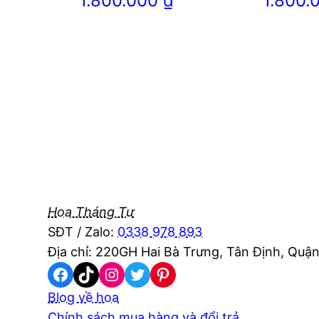
1.800.000
₫
1.800
Hoa Tháng Tư
SĐT / Zalo:
0338 978 893
Địa chỉ: 220GH Hai Bà Trưng, Tân Định, Quận
Facebook
TikTok
Instagram
Twitter
Pinterest
Blog về hoa
Chính sách mua hàng và đổi trả