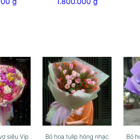
.000
₫
1.800.000
₫
vợ siêu Vip
Bó hoa tulip hòng nhạc
Bó h