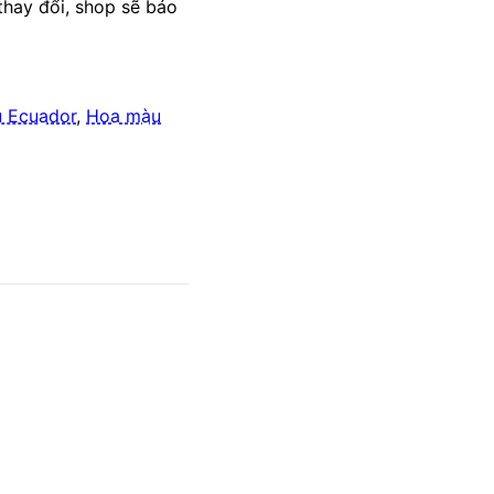
thay đổi, shop sẽ báo
 Ecuador
,
Hoa màu