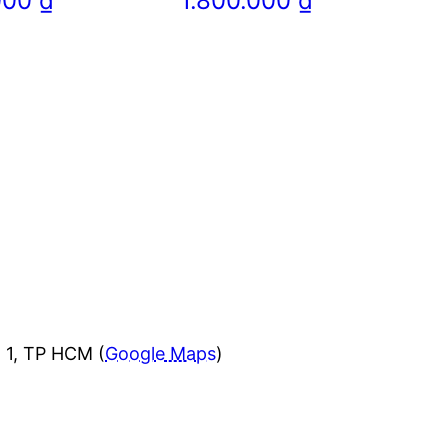
.000
₫
1.800.000
₫
 1, TP HCM (
Google Maps
)