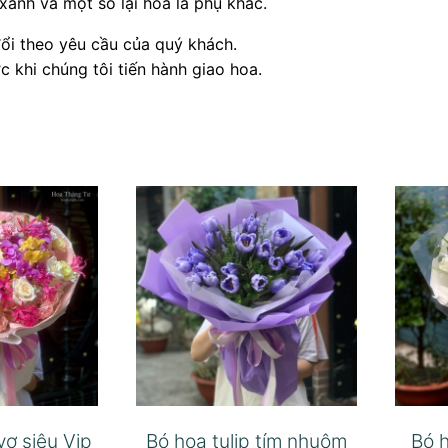
xanh và một số lại hoa lá phụ khác.
ổi theo yêu cầu của quý khách.
 khi chúng tôi tiến hành giao hoa.
vợ siêu Vip
Bó hoa tulip tím nhuộm
Bó h