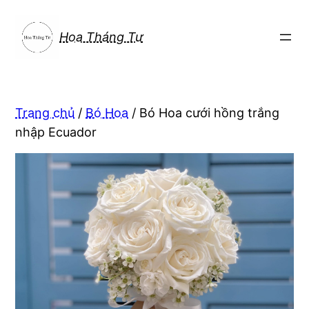
Chuyển
đến
Hoa Tháng Tư
phần
nội
dung
Trang chủ
/
Bó Hoa
/ Bó Hoa cưới hồng trắng
nhập Ecuador